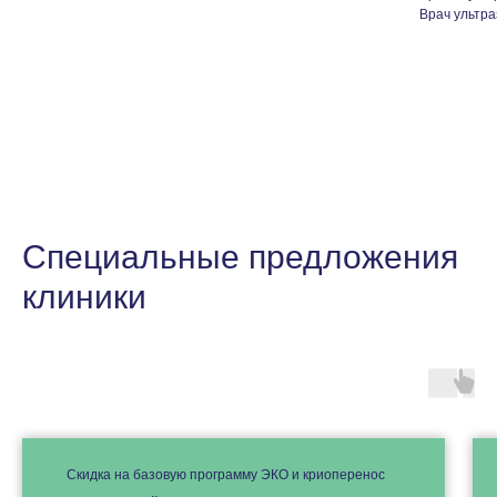
Врач ультра
Специальные предложения
клиники
Скидка на базовую программу ЭКО и криоперенос