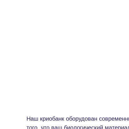
Наш криобанк оборудован современны
того, что ваш биологический материа