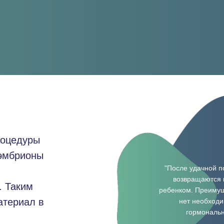
роцедуры
 эмбрионы
"После удачной п
возвращаются 
. Таким
ребенком. Преиму
атериал в
нет необходи
гормональн