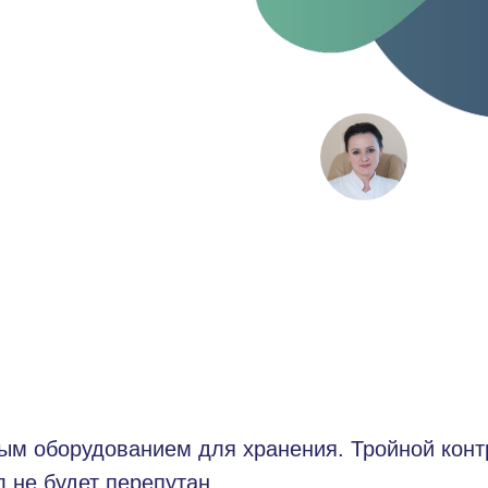
Пампут
Алекс
врач — а
репродук
м оборудованием для хранения. Тройной контр
л не будет перепутан.