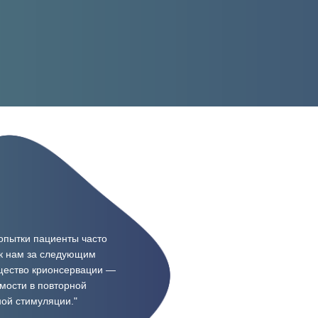
опытки пациенты часто
к нам за следующим
щество крионсервации —
мости в повторной
ой стимуляции."