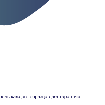
ис Екатерина
андровна
кушер-гинеколог,
толог
оль каждого образца дает гарантию